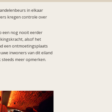
aandelenbeurs in elkaar
overs kregen controle over
p een nog nooit eerder
kkingskracht, alsof het
land een ontmoetingsplaats
euwe inwoners van dit eiland
k steeds meer opmerken.