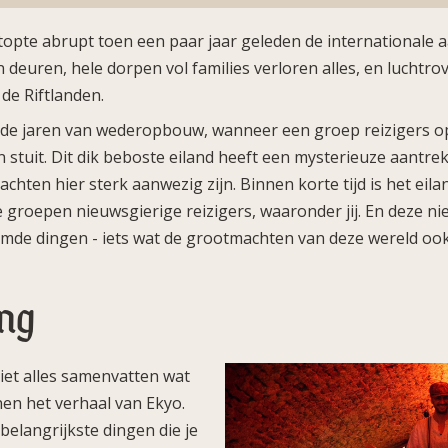
topte abrupt toen een paar jaar geleden de internationale 
n deuren, hele dorpen vol families verloren alles, en luchtr
 de Riftlanden.
in de jaren van wederopbouw, wanneer een groep reizigers o
n stuit. Dit dik beboste eiland heeft een mysterieuze aantre
hten hier sterk aanwezig zijn. Binnen korte tijd is het ei
 groepen nieuwsgierige reizigers, waaronder jij. En deze ni
mde dingen - iets wat de grootmachten van deze wereld oo
ing
iet alles samenvatten wat
nen het verhaal van Ekyo.
elangrijkste dingen die je