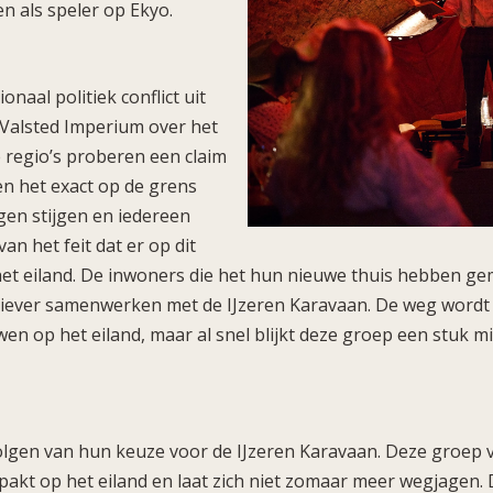
en als speler op Ekyo.
onaal politiek conflict uit
 Valsted Imperium over het
 regio’s proberen een claim
en het exact op de grens
gen stijgen en iedereen
an het feit dat er op dit
t eiland. De inwoners die het hun nieuwe thuis hebben gem
liever samenwerken met de IJzeren Karavaan. De weg wordt 
n op het eiland, maar al snel blijkt deze groep een stuk 
olgen van hun keuze voor de IJzeren Karavaan. Deze groep
epakt op het eiland en laat zich niet zomaar meer wegjagen.