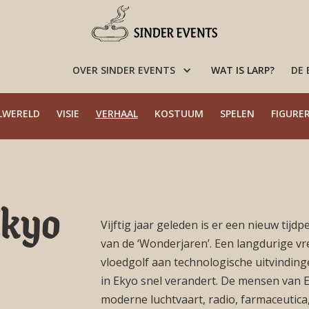
OVER SINDER EVENTS
WAT IS LARP?
DE
LWERELD
VISIE
VERHAAL
KOSTUUM
SPELEN
FIGURE
Ekyo
Vijftig jaar geleden is er een nieuw tij
van de ‘Wonderjaren’. Een langdurige vre
vloedgolf aan technologische uitvindin
in Ekyo snel verandert. De mensen van 
moderne luchtvaart, radio, farmaceutica, 